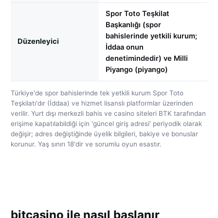
Spor Toto Teşkilat
Başkanlığı (spor
bahislerinde yetkili kurum;
Düzenleyici
İddaa onun
denetimindedir) ve Milli
Piyango (piyango)
Türkiye'de spor bahislerinde tek yetkili kurum Spor Toto
Teşkilatı'dır (İddaa) ve hizmet lisanslı platformlar üzerinden
verilir. Yurt dışı merkezli bahis ve casino siteleri BTK tarafından
erişime kapatılabildiği için 'güncel giriş adresi' periyodik olarak
değişir; adres değiştiğinde üyelik bilgileri, bakiye ve bonuslar
korunur. Yaş sınırı 18'dir ve sorumlu oyun esastır.
bitcasino ile nasıl başlanır