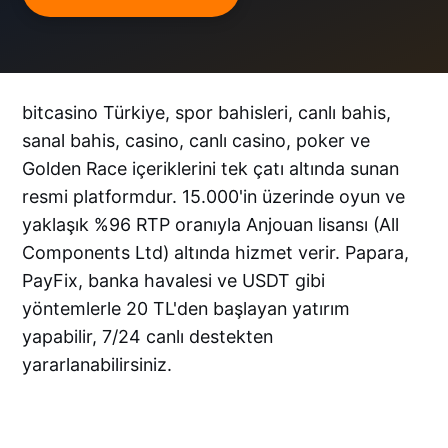
bitcasino Türkiye, spor bahisleri, canlı bahis,
sanal bahis, casino, canlı casino, poker ve
Golden Race içeriklerini tek çatı altında sunan
resmi platformdur. 15.000'in üzerinde oyun ve
yaklaşık %96 RTP oranıyla Anjouan lisansı (All
Components Ltd) altında hizmet verir. Papara,
PayFix, banka havalesi ve USDT gibi
yöntemlerle 20 TL'den başlayan yatırım
yapabilir, 7/24 canlı destekten
yararlanabilirsiniz.