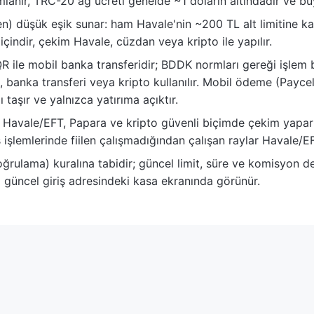
anır, TRC-20 ağ ücreti genelde ~1 doların altındadır ve büy
en) düşük eşik sunar: ham Havale'nin ~200 TL alt limitine ka
içindir, çekim Havale, cüzdan veya kripto ile yapılır.
le mobil banka transferidir; BDDK normları gereği işlem baş
, banka transferi veya kripto kullanılır. Mobil ödeme (Paycell
aşır ve yalnızca yatırıma açıktır.
ler: Havale/EFT, Papara ve kripto güvenli biçimde çekim ya
is işlemlerinde fiilen çalışmadığından çalışan raylar Havale/
ğrulama) kuralına tabidir; güncel limit, süre ve komisyon d
no güncel giriş adresindeki kasa ekranında görünür.