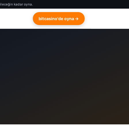
ileceğin kadar oyna.
bitcasino'de oyna →