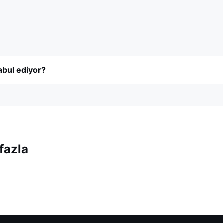
abul ediyor?
fazla